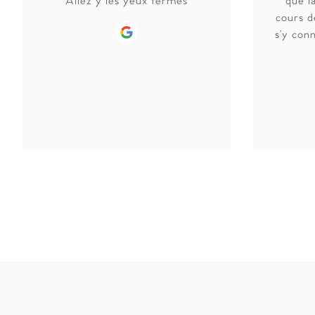
Allez y les yeux fermés
que l
cours d
Google
s’y conn