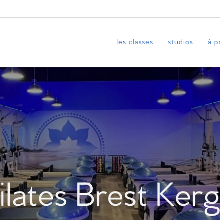
les classes
studios
à p
ilates Brest Ker