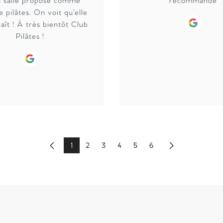
a salle propose comme
recommande
e pilâtes. On voit qu’elle
Google
aît ! À très bientôt Club
Pilâtes !
Google
1
2
3
4
5
6
Previous
Next